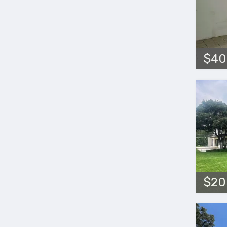
$40
$20