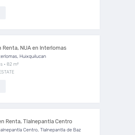
 Renta, NUA en Interlomas
erlomas, Huixquilucan
os
82 m²
ESTATE
en Renta, Tlalnepantla Centro
lalnepantla Centro, Tlalnepantla de Baz