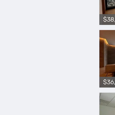
$38
$36