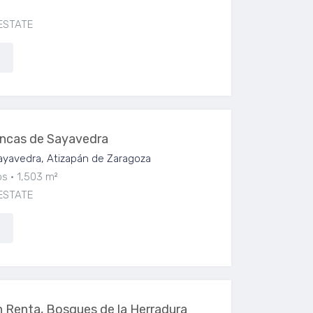
ESTATE
incas de Sayavedra
ayavedra, Atizapán de Zaragoza
os
1,503 m²
ESTATE
Renta, Bosques de la Herradura