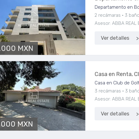
Departamento en Bos
2 recámaras
3 bañ
Asesor: ABBA REAL 
Ver detalles
,000 MXN
Casa en Renta, C
Casa en Club de Golf
3 recámaras
3 bañ
Asesor: ABBA REAL 
Ver detalles
,000 MXN