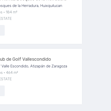
ques de la Herradura, Huixquilucan
os
184 m²
ESTATE
lub de Golf Vallescondido
 Valle Escondido, Atizapán de Zaragoza
os
464 m²
ESTATE