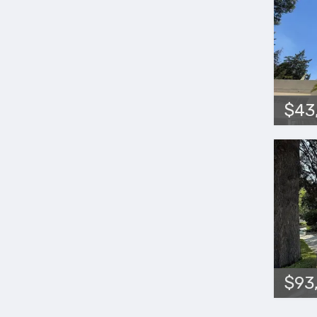
$43
$93