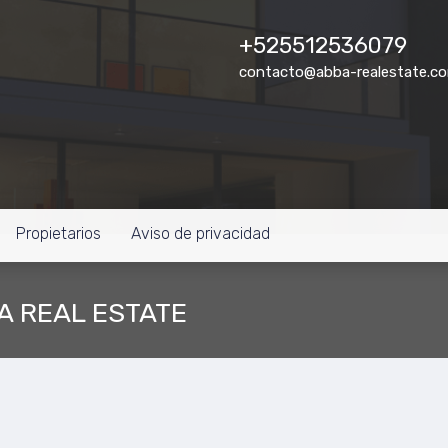
+525512536079
contacto@abba-realestate.c
Propietarios
Aviso de privacidad
BA REAL ESTATE