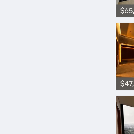
$65
$47