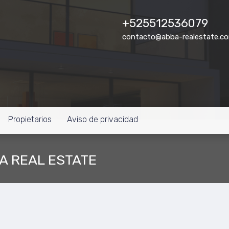
+525512536079
contacto@abba-realestate.c
Propietarios
Aviso de privacidad
BA REAL ESTATE