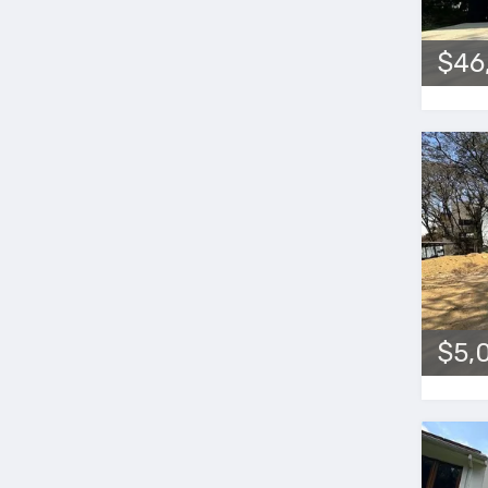
$46
$5,