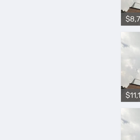
$8,
$11