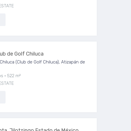
ESTATE
ub de Golf Chiluca
Chiluca (Club de Golf Chiluca), Atizapán de
os
522 m²
ESTATE
ta, Jilotzingo Estado de México