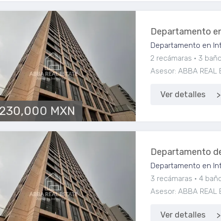
Departamento e
Departamento en Int
2 recámaras
3 bañ
Asesor: ABBA REAL 
Ver detalles
,230,000 MXN
Departamento de
Departamento en Int
3 recámaras
4 bañ
Asesor: ABBA REAL 
Ver detalles