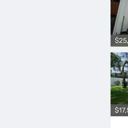
$25
$17