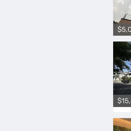
$5,
$15