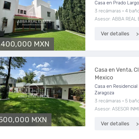
Casa en Prado Largo
3 recámaras
4 bañ
Asesor: ABBA REAL 
Ver detalles
,400,000 MXN
Casa en Venta, C
Mexico
Casa en Residencial 
Zaragoza
3 recámaras
5 bañ
Asesor: ASESOR INM
,500,000 MXN
Ver detalles