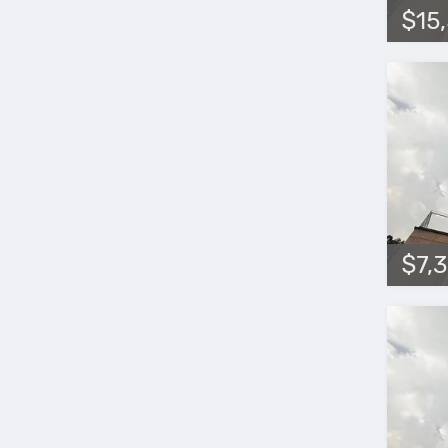
$15
$7,