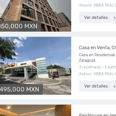
Asesor: ABBA REAL 
Ver detalles
050,000 MXN
Casa en Venta, Cl
Casa en Residencial 
Zaragoza
3 recámaras
3 bañ
Asesor: ABBA REAL 
Ver detalles
,495,000 MXN
Penthouse en Ven